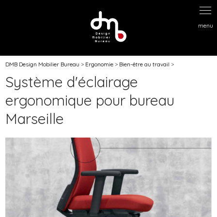
Panneau de gestion des cookies
DMB Design Mobilier Bureau
>
Ergonomie
>
Bien-être au travail
>
Système d'éclairage
ergonomique pour bureau
Marseille