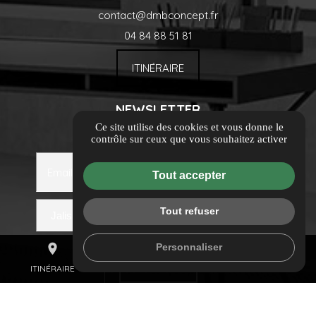
contact@dmbconcept.fr
04 84 88 51 81
ITINÉRAIRE
NEWSLETTER
Ce site utilise des cookies et vous donne le
Inscrivez-vous à notre newsletter
contrôle sur ceux que vous souhaitez activer
Email
Tout accepter
Tout refuser
mail
Personnaliser
place
call
CONTACTEZ-NOUS
ITINÉRAIRE
04 84 88 51 81
LIENS UTILES